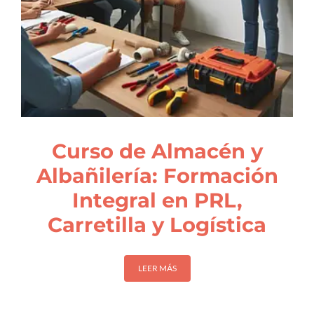
Curso de Almacén y
Albañilería: Formación
Integral en PRL,
Carretilla y Logística
LEER MÁS