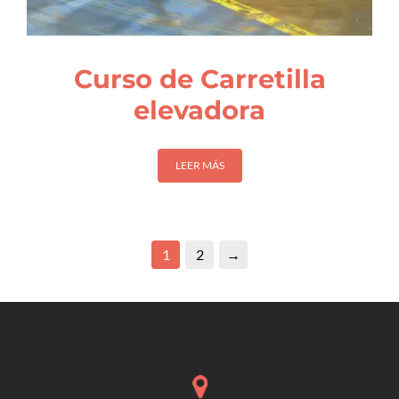
Curso de Carretilla
elevadora
LEER MÁS
1
2
→