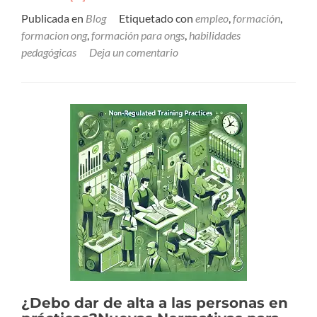
Publicada en
Blog
Etiquetado con
empleo
,
formación
,
formacion ong
,
formación para ongs
,
habilidades
pedagógicas
Deja un comentario
¿Debo dar de alta a las personas en