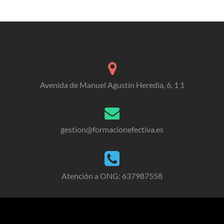
Avenida de Manuel Agustín Heredia, 6, 1 1
gestion@formacionefectiva.es
Atención a ONG: 637987558