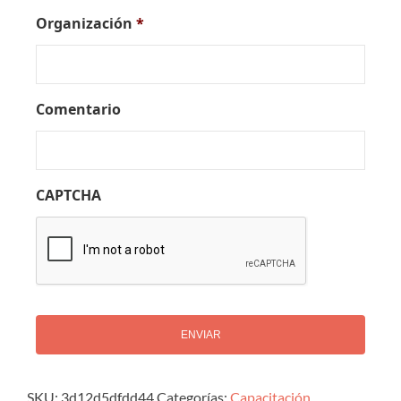
Organización
*
Comentario
CAPTCHA
Alternative:
SKU:
3d12d5dfdd44
Categorías:
Capacitación