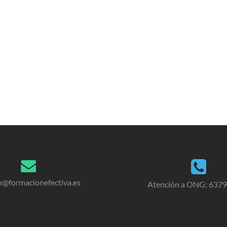
n@formacionefectiva.es
Atención a ONG: 637