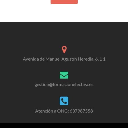
Avenida de Manuel Agustín Heredia, 6, 1 1
gestion@formacionefectiva.es
Atención a ONG: 637987558