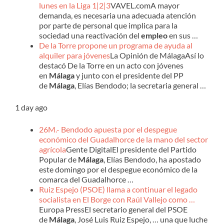
lunes en la Liga 1|2|3
VAVEL.comA mayor
demanda, es necesaria una adecuada atención
por parte de personal que implica para la
sociedad una reactivación del
empleo
en sus …
De la Torre propone un programa de ayuda al
alquiler para jóvenes
La Opinión de MálagaAsí lo
destacó De la Torre en un acto con jóvenes
en
Málaga
y junto con el presidente del PP
de
Málaga
, Elías Bendodo; la secretaria general …
1 day ago
26M.- Bendodo apuesta por el despegue
económico del Guadalhorce de la mano del sector
agrícola
Gente DigitalEl presidente del Partido
Popular de
Málaga
, Elías Bendodo, ha apostado
este domingo por el despegue económico de la
comarca del Guadalhorce …
Ruiz Espejo (PSOE) llama a continuar el legado
socialista en El Borge con Raúl Vallejo como …
Europa PressEl secretario general del PSOE
de
Málaga
, José Luis Ruiz Espejo, … una que luche