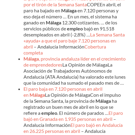
por el tirón de la Semana Santa
COPEEn abril, el
paro ha bajado en
Málaga
en 7.120 personas y
eso deja el número … En un mes, el sistema ha
ganado en
Málaga
12.300 cotizantes. … de los
servicios públicos de
empleo
bajó en 91.518
desempleados en abril (-2,8%) …
La Semana Santa
«ayuda» a que el paro baje 7.120 personas en
abril
– Andalucía Información
Cobertura
completa
Málaga
, provincia andaluza líder en el crecimiento
de emprendedores
La Opinión de MálagaLa
Asociación de Trabajadores Autónomos de
Andalucía (ATA Andalucía) ha valorado este lunes
que la comunidad ha sumado el pasado mes de …
El paro baja en 7.120 personas en abril
en
Málaga
La Opinión de MálagaCon el impulso
de la Semana Santa, la provincia de
Málaga
ha
registrado un buen mes de abril en lo que se
refiere a
empleo
. El número de parados …
El paro
bajó en Granada en 1.935 personas en abril
–
Andalucía Información
El paro bajó en Andalucía
en 26.225 personas en abril
– Andalucía