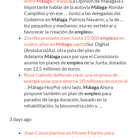
entre
Málaga
y Ronda
La Opinión de Málaga«Es
importante hablar de la autovía
Málaga
-Ronda-
Campillos y en ese … Junto a las delegadas del
Gobierno en
Málaga
, Patricia Navarro; y la de …
los pequeños y medianos; eso es vertebrar y
favorecer la creación de
empleo
».
Zorrilla promete crear hasta 25.000
empleos
en
cuatro años en
Málaga
capital
Sur Digital
(Andalucía)Así, otra pata del plan de
Adelante
Málaga
pasa por que el Consistorio
asuma los planes de
empleo
de la Junta, dotados
con 12,5 millones de euros.
Rosa Galindo defiende crear una empresa de
energía solar para ahorrar 20 millones de euros al
…
Málaga HoyPor otro lado,
Málaga
Ahora
propone también un plan de
empleo
para
parados de larga duración, basado en la
rehabilitación, la bioconstrucción y …
3 days ago
Juan Cassá plantea un Museo Marino para