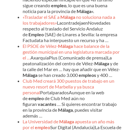
sigue creando
empleo
, lo que es una buena
noticia para la provincia de
Málaga
«.
«Trasladar el SAE a
Málaga
no soluciona nada a
los trabajadores»
LacontradejaenNovedades
respecto al traslado del Servicio Andaluz
de
Empleo
(SAE) de Linares a Sevilla: la empresa
Factudata ha interpuesto un recurso y ha …
El PSOE de Vélez-
Málaga
hace balance de la
gestión municipal en una legislatura marcada por
el …
AxarquíaPlus (Comunicado de prensa)La
peatonalización del centro de Vélez-
Málaga
y de
la calle del Mar en … hay que añadir que en Vélez-
Málaga
se han creado 3.000
empleos
y 400 …
Club Med creará 300 puestos de trabajo en un
nuevo resort de Marbella y ya busca
personal
PortalparadosAunque en la web
de
empleo
de Club Med aún no
figuran
vacantes
… Si quieres encontrar trabajo
en la provincia de
Málaga
, puedes visitar
además …
La Universidad de
Málaga
apuesta un año más
por el
empleo
Sur Digital (Andalucía)La Escuela de