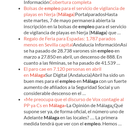
Información
Cobertura completa
Bolsas de
empleo
para el servicio de vigilancia de
playas en Nerja (
Málaga
)
PortalparadosHasta
este martes, 7 de mayo permanerá abierta la
inscripción en la bolsas de
empleo
para el servicio
de vigilancia de playas en Nerja (
Málaga
) que …
Regalo de Feria para Espadas: 1.787 parados
menos en Sevilla capital
Andalucía InformaciónAsí
se ha pasado de 28.738 varones sin
empleo
en
marzo a 27.850 en abril, un descenso de 888. En
cuanto a las féminas, se ha pasado de 41.539 …
El paro cae en 7.120 personas en abril
en
Málaga
Sur Digital (Andalucía)Abril ha sido un
buen mes para el
empleo
en
Málaga
con un fuerte
aumento de afiliados a la Seguridad Social y un
considerable descenso en el …
«Me preocupa que el discurso de Vox contagie al
PP ya Cs en
Málaga
«
La Opinión de Málaga¿Qué
supone ser ya, de forma oficial, el número uno de
Adelante
Málaga
en las locales? …. La primera
medida tendrá que ver con el
empleo
. Hemos …