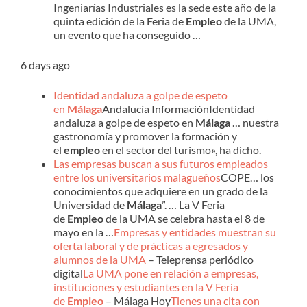
Ingeniarías Industriales es la sede este año de la
quinta edición de la Feria de
Empleo
de la UMA,
un evento que ha conseguido …
6 days ago
Identidad andaluza a golpe de espeto
en
Málaga
Andalucía InformaciónIdentidad
andaluza a golpe de espeto en
Málaga
… nuestra
gastronomía y promover la formación y
el
empleo
en el sector del turismo», ha dicho.
Las empresas buscan a sus futuros empleados
entre los universitarios malagueños
COPE… los
conocimientos que adquiere en un grado de la
Universidad de
Málaga
”. … La V Feria
de
Empleo
de la UMA se celebra hasta el 8 de
mayo en la …
Empresas y entidades muestran su
oferta laboral y de prácticas a egresados y
alumnos de la UMA
– Teleprensa periódico
digital
La UMA pone en relación a empresas,
instituciones y estudiantes en la V Feria
de
Empleo
– Málaga Hoy
Tienes una cita con