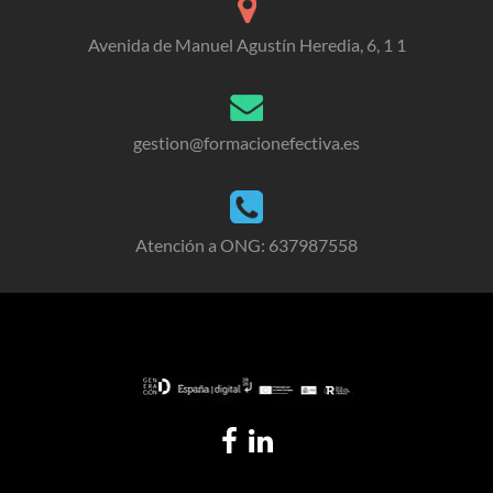
Avenida de Manuel Agustín Heredia, 6, 1 1
gestion@formacionefectiva.es
Atención a ONG: 637987558