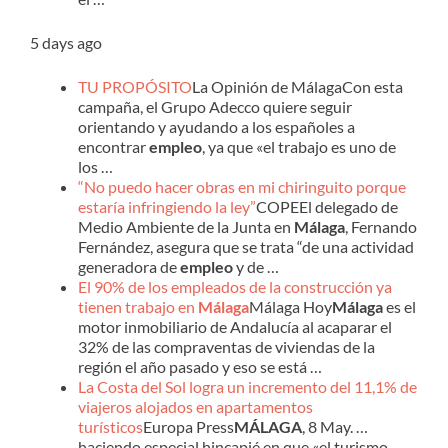
5 days ago
TU PROPÓSITO
La Opinión de MálagaCon esta
campaña, el Grupo Adecco quiere seguir
orientando y ayudando a los españoles a
encontrar
empleo
, ya que «el trabajo es uno de
los …
“No puedo hacer obras en mi chiringuito porque
estaría infringiendo la ley”
COPEEl delegado de
Medio Ambiente de la Junta en
Málaga
, Fernando
Fernández, asegura que se trata “de una actividad
generadora de
empleo
y de …
El 90% de los empleados de la construcción ya
tienen trabajo en
Málaga
Málaga Hoy
Málaga
es el
motor inmobiliario de Andalucía al acaparar el
32% de las compraventas de viviendas de la
región el año pasado y eso se está …
La Costa del Sol logra un incremento del 11,1% de
viajeros alojados en apartamentos
turísticos
Europa Press
MÁLAGA
, 8 May. …
haciendo especial hincapié en que «el turismo