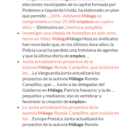
elecciones municipales de la capital formada por
Podemos e Izquierda Unida, ha elaborado un plan
que permite …
26M.- Adelante
Málaga
se
compromete a crear 25.000
empleos
en cuatro
años
– 20minutos.es
Cobertura completa
Investigan una oleada de incendios en solo ocho
horas en Vélez-
Málaga
Málaga HoyLos sindicatos
han recordado que, en los últimos doce años, la
Policía Local ha perdido una treintena de agentes
y que la última oferta de
empleo
…
Junta actualizará los proyectos de la
autovía
Málaga
-Ronda-Campillos, que incluirá en
los …
La VanguardiaJunta actualizará los
proyectos de la autovía
Málaga
-Ronda-
Campillos, que … Junto a las delegadas del
Gobierno en
Málaga
, Patricia Navarro; y la de …
pequeños y medianos; eso es vertebrar y
favorecer la creación de
empleo
«.
La Junta actualizará los proyectos de la
autovía
Málaga
-Ronda-Campillos, que incluirá en
los …
Europa PressLa Junta actualizará los
proyectos de la autovía
Málaga
-Ronda-