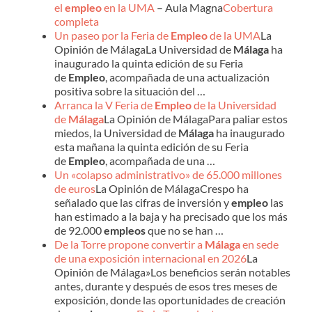
el
empleo
en la UMA
– Aula Magna
Cobertura
completa
Un paseo por la Feria de
Empleo
de la UMA
La
Opinión de MálagaLa Universidad de
Málaga
ha
inaugurado la quinta edición de su Feria
de
Empleo
, acompañada de una actualización
positiva sobre la situación del …
Arranca la V Feria de
Empleo
de la Universidad
de
Málaga
La Opinión de MálagaPara paliar estos
miedos, la Universidad de
Málaga
ha inaugurado
esta mañana la quinta edición de su Feria
de
Empleo
, acompañada de una …
Un «colapso administrativo» de 65.000 millones
de euros
La Opinión de MálagaCrespo ha
señalado que las cifras de inversión y
empleo
las
han estimado a la baja y ha precisado que los más
de 92.000
empleos
que no se han …
De la Torre propone convertir a
Málaga
en sede
de una exposición internacional en 2026
La
Opinión de Málaga»Los beneficios serán notables
antes, durante y después de esos tres meses de
exposición, donde las oportunidades de creación