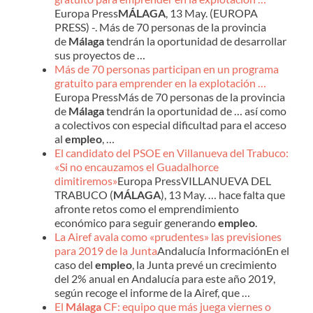
Europa Press
MÁLAGA
, 13 May. (EUROPA
PRESS) -. Más de 70 personas de la provincia
de
Málaga
tendrán la oportunidad de desarrollar
sus proyectos de …
Más de 70 personas participan en un programa
gratuito para emprender en la explotación …
Europa PressMás de 70 personas de la provincia
de
Málaga
tendrán la oportunidad de … así como
a colectivos con especial dificultad para el acceso
al
empleo
, …
El candidato del PSOE en Villanueva del Trabuco:
«Si no encauzamos el Guadalhorce
dimitiremos»
Europa PressVILLANUEVA DEL
TRABUCO (
MÁLAGA
), 13 May. … hace falta que
afronte retos como el emprendimiento
económico para seguir generando
empleo
.
La Airef avala como «prudentes» las previsiones
para 2019 de la Junta
Andalucía InformaciónEn el
caso del
empleo
, la Junta prevé un crecimiento
del 2% anual en Andalucía para este año 2019,
según recoge el informe de la Airef, que …
El
Málaga
CF: equipo que más juega viernes o