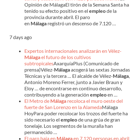
Opinión de MálagaEl tirón de la Semana Santa ha
tenido su efecto positivo en el
empleo
de la
provincia durante abril. El paro
en
Málaga
registró un descenso de 7.120 …
7 days ago
Expertos internacionales analizarán en Vélez-
Málaga
el futuro de los cultivos
subtropicales
AxarquíaPlus (Comunicado de
prensa)Vélez-
Málaga
acogerá las sextas Jornadas
Técnicas y la tercera … El alcalde de Vélez-
Málaga
,
Antonio Moreno Ferrer, junto a Javier Braun y
Eloy … de encontrarse en continuo desarrollo,
contribuyendo a la generación
empleo
en …
El Metro de
Málaga
recoloca el muro oeste del
fuerte de San Lorenzo en la Alameda
Málaga
HoyPara poder recolocar los trozos del fuerte ha
sido necesario el
empleo
de una grúa de gran
tonelaje. Los segmentos de la muralla han
permanecido …
El paro baja en
Málaga
en 7.120 personas en abril