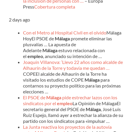
la inclusión de personas con …
– Europa
Press
Cobertura completa
2 days ago
Con el Metro al Hospital Civil en el olvido
Málaga
HoyEl PSOE de
Málaga
promete eliminar las
plusvalías … La apuesta de
Adelante
Málaga
estuvo relacionada con
el
empleo
, anunciado su intención de …
Joaquín Villanova: ‘Llevo 22 años como alcalde de
Alhaurín de la Torre y todavía me quedan …
COPEEl alcalde de Alhaurín de la Torre ha
visitado los estudios de COPE
Málaga
para
contarnos su proyecto político para las próximas
elecciones …
El PSOE de
Málaga
pide estrechar lazos con los
sindicatos por el
empleo
La Opinión de MálagaEl
secretario general del PSOE de
Málaga
, José Luis
Ruiz Espejo, llamó ayer a estrechar la alianza de su
partido con los sindicatos para «impulsar …
La Junta reactiva los proyectos de la autovía