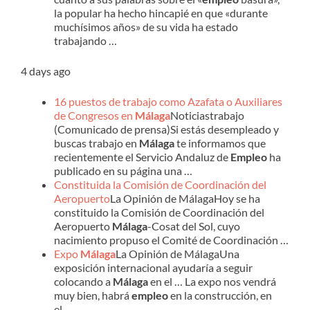
la popular ha hecho hincapié en que «durante
muchísimos años» de su vida ha estado
trabajando …
4 days ago
16 puestos de trabajo como Azafata o Auxiliares
de Congresos en
Málaga
Noticiastrabajo
(Comunicado de prensa)Si estás desempleado y
buscas trabajo en
Málaga
te informamos que
recientemente el Servicio Andaluz de
Empleo
ha
publicado en su página una …
Constituida la Comisión de Coordinación del
Aeropuerto
La Opinión de MálagaHoy se ha
constituido la Comisión de Coordinación del
Aeropuerto
Málaga
-Cosat del Sol, cuyo
nacimiento propuso el Comité de Coordinación …
Expo
Málaga
La Opinión de MálagaUna
exposición internacional ayudaría a seguir
colocando a
Málaga
en el … La expo nos vendrá
muy bien, habrá
empleo
en la construcción, en
el …