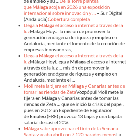
de
empleo
y su …
De la Torre plantea
que
Málaga
acoja en 2026 una exposición
internacional sobre innovación y …
– Sur Digital
(Andalucía)
Cobertura completa
Llega a
Málaga
el acceso a internet a través de la
luz
Málaga Hoy… la misión de promover la
generación endógena de riqueza y
empleo
en
Andalucía, mediante el fomento de la creación de
empresas innovadoras, …
Llega a
Málaga
el acceso a internet a través de la
luz
Málaga HoyLlega a
Málaga
el acceso a internet
a través de la luz … misión de promover la
generación endógena de riqueza y
empleo
en
Andalucía, mediante el …
Moll mete la tijera en
Málaga
y Canarias antes de
tomar las riendas de Zeta
VozpópuliMoll mete la
tijera en
Málaga
y Canarias antes de tomar las
riendas de Zeta … que se inició la crisis del papel,
pues en 2012 un Expediente de Regulación
de
Empleo
(ERE) provocó 13 bajas y una bajada
salarial de casi el 20%.
Málaga
sabe aprovechar el tirón de la Semana
Santa y acaba abril con 7.120 parados menos
La