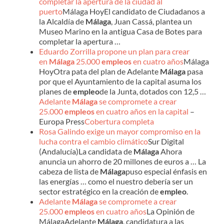
completar la apertura de la ciudad al
puerto
Málaga HoyEl candidato de Ciudadanos a
la Alcaldía de
Málaga
, Juan Cassá, plantea un
Museo Marino en la antigua Casa de Botes para
completar la apertura …
Eduardo Zorrilla propone un plan para crear
en
Málaga
25.000
empleos
en cuatro años
Málaga
HoyOtra pata del plan de Adelante
Málaga
pasa
por que el Ayuntamiento de la capital asuma los
planes de
empleo
de la Junta, dotados con 12,5 …
Adelante
Málaga
se compromete a crear
25.000
empleos
en cuatro años en la capital
–
Europa Press
Cobertura completa
Rosa Galindo exige un mayor compromiso en la
lucha contra el cambio climático
Sur Digital
(Andalucía)La candidata de
Málaga
Ahora
anuncia un ahorro de 20 millones de euros a … La
cabeza de lista de
Málaga
puso especial énfasis en
las energías … como el nuestro debería ser un
sector estratégico en la creación de
empleo
.
Adelante
Málaga
se compromete a crear
25.000
empleos
en cuatro años
La Opinión de
MálagaAdelante
Málaga
, candidatura a las