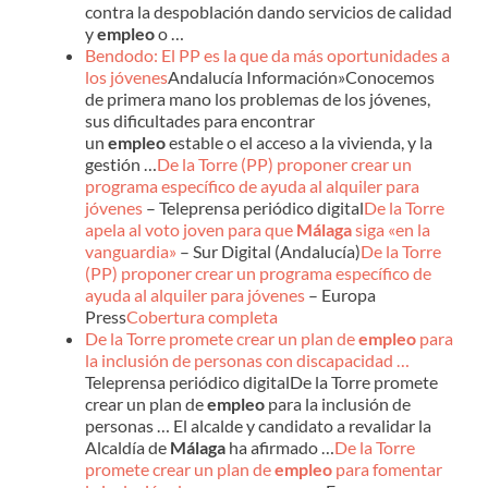
contra la despoblación dando servicios de calidad
y
empleo
o …
Bendodo: El PP es la que da más oportunidades a
los jóvenes
Andalucía Información»Conocemos
de primera mano los problemas de los jóvenes,
sus dificultades para encontrar
un
empleo
estable o el acceso a la vivienda, y la
gestión …
De la Torre (PP) proponer crear un
programa específico de ayuda al alquiler para
jóvenes
– Teleprensa periódico digital
De la Torre
apela al voto joven para que
Málaga
siga «en la
vanguardia»
– Sur Digital (Andalucía)
De la Torre
(PP) proponer crear un programa específico de
ayuda al alquiler para jóvenes
– Europa
Press
Cobertura completa
De la Torre promete crear un plan de
empleo
para
la inclusión de personas con discapacidad …
Teleprensa periódico digitalDe la Torre promete
crear un plan de
empleo
para la inclusión de
personas … El alcalde y candidato a revalidar la
Alcaldía de
Málaga
ha afirmado …
De la Torre
promete crear un plan de
empleo
para fomentar