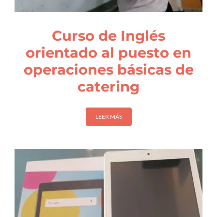
Curso de Inglés
orientado al puesto en
operaciones básicas de
catering
LEER MÁS